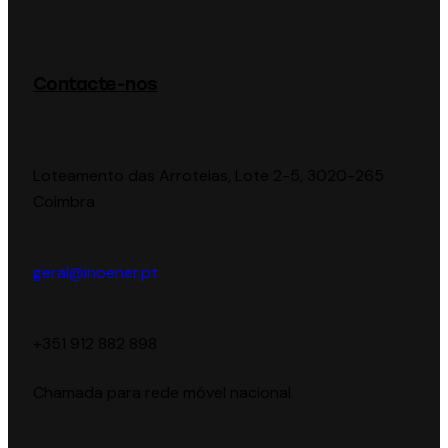
Contacte-nos
Loteamento das Arroteias, Lote 2-5, 3020-265
Coimbra
geral@inoener.pt
‪+351 912 882 898‬
Chamada para rede móvel nacional