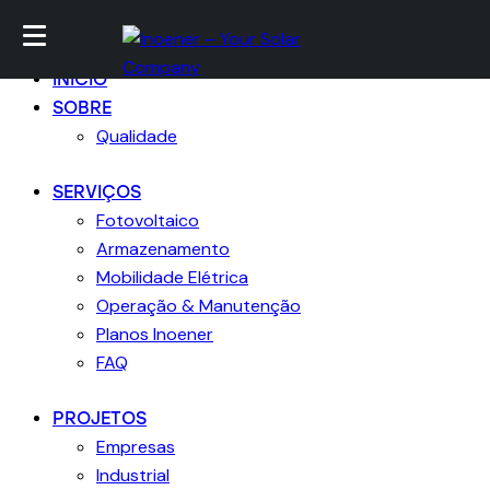
Ir para conteúdo
Skip to sidebar
Skip para footer
Fechar
INICIO
SOBRE
Qualidade
SERVIÇOS
Fotovoltaico
Armazenamento
Mobilidade Elétrica
Operação & Manutenção
Planos Inoener
FAQ
PROJETOS
Empresas
Industrial