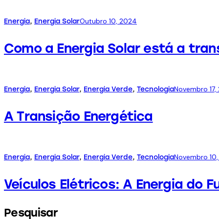
Outubro 10, 2024
Energia
,
Energia Solar
Como a Energia Solar está a tran
Novembro 17,
Energia
,
Energia Solar
,
Energia Verde
,
Tecnologia
A Transição Energética
Novembro 10,
Energia
,
Energia Solar
,
Energia Verde
,
Tecnologia
Veículos Elétricos: A Energia do F
Pesquisar