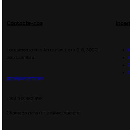
Contacte-nos
Inoen
Loteamento das Arroteias, Lote 2-5, 3020-
265 Coimbra
S
geral@inoener.pt
‪+351 912 882 898‬
Chamada para rede móvel nacional