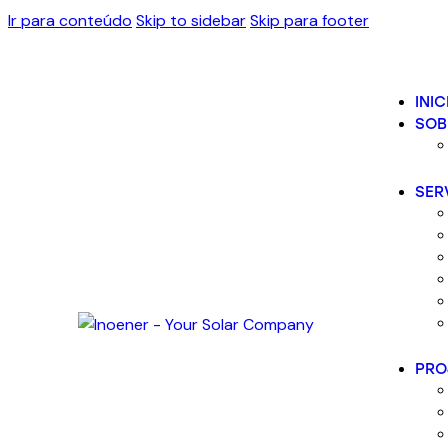
Ir para conteúdo
Skip to sidebar
Skip para footer
INIC
SOB
SER
PRO