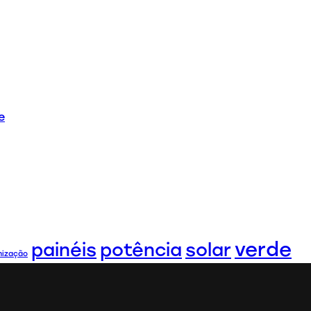
e
verde
painéis
potência
solar
mização