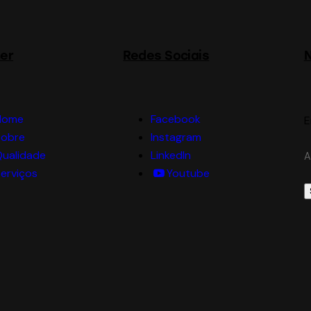
er
Redes Sociais
N
Home
Facebook
E
Sobre
Instagram
Qualidade
LinkedIn
A
erviços
Youtube