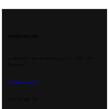
Contacte-nos
Loteamento das Arroteias, Lote 2-5, 3020-265
Coimbra
geral@inoener.pt
‪+351 912 882 898‬