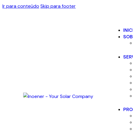
Ir para conteúdo
Skip para footer
INIC
SOB
SER
PRO