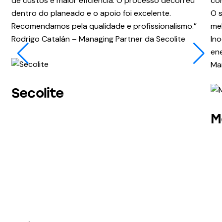
de custos e maior eficiência. O processo decorreu
co
dentro do planeado e o apoio foi excelente.
O s
Recomendamos pela qualidade e profissionalismo.”
me
Rodrigo Catalán – Managing Partner da Secolite
In
en
Ma
Secolite
M