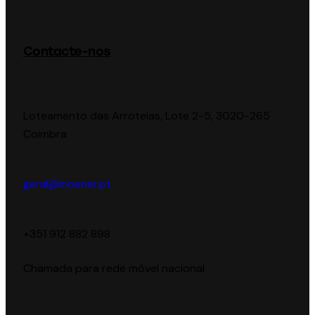
Contacte-nos
Loteamento das Arroteias, Lote 2-5, 3020-265
Coimbra
geral@inoener.pt
‪+351 912 882 898‬
Chamada para rede móvel nacional