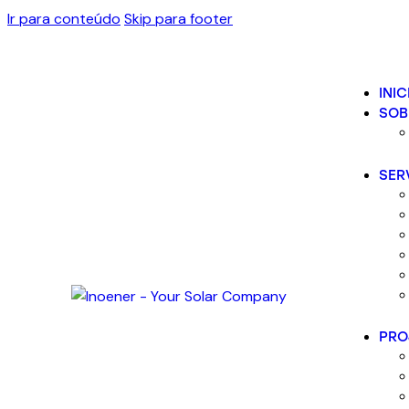
Ir para conteúdo
Skip para footer
INIC
SOB
SER
PRO