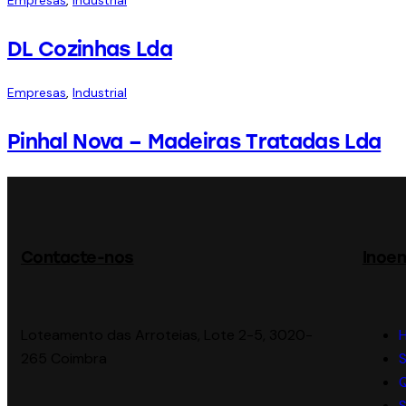
Empresas
,
Industrial
DL Cozinhas Lda
Empresas
,
Industrial
Pinhal Nova – Madeiras Tratadas Lda
Contacte-nos
Inoen
Loteamento das Arroteias, Lote 2-5, 3020-
265 Coimbra
S