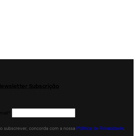
ewsletter Subscrição
mail*
o subscrever, concorda com a nossa
Política de Privacidade
.