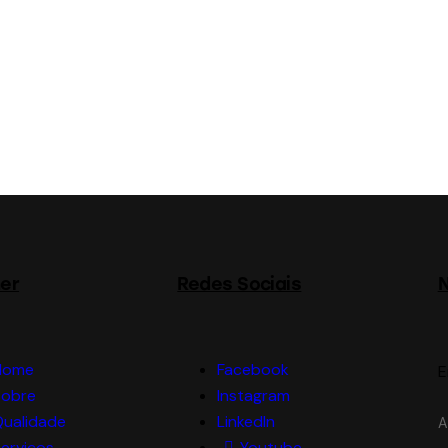
er
Redes Sociais
N
Home
Facebook
E
Sobre
Instagram
Qualidade
LinkedIn
A
erviços
Youtube