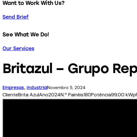
Want to Work With Us?
Send Brief
See What We Do!
Our Services
Britazul – Grupo Re
Novembro 5, 2024
Empresas
,
Industrial
Cliente
Brita Azul
Ano
2024
N.º Painéis
180
Potência
99.00 kWp