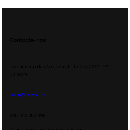
Contacte-nos
Loteamento das Arroteias, Lote 2-5, 3020-265
Coimbra
geral@inoener.pt
‪+351 912 882 898‬
Chamada para rede móvel nacional