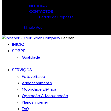
NOTICIAS
CONTACTOS
Pedido de Proposta
Simule Aqui!
Fechar
INICIO
SOBRE
Qualidade
SERVIÇOS
Fotovoltaico
Armazenamento
Mobilidade Elétrica
Operação & Manutenção
Planos Inoener
FAQ