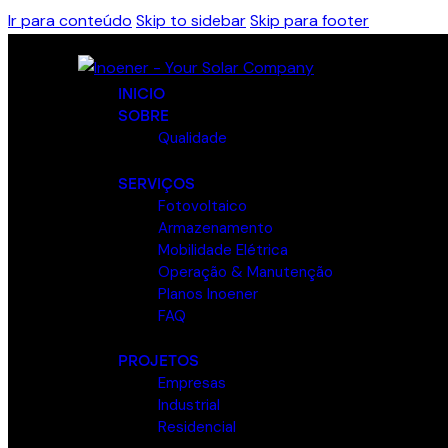
Ir para conteúdo
Skip to sidebar
Skip para footer
INICIO
SOBRE
Qualidade
SERVIÇOS
Fotovoltaico
Armazenamento
Mobilidade Elétrica
Operação & Manutenção
Planos Inoener
FAQ
PROJETOS
Empresas
Industrial
Residencial