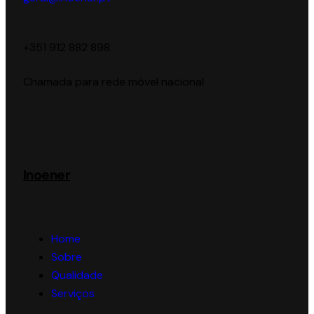
‪+351 912 882 898‬
Chamada para rede móvel nacional
Inoener
Home
Sobre
Qualidade
Serviços