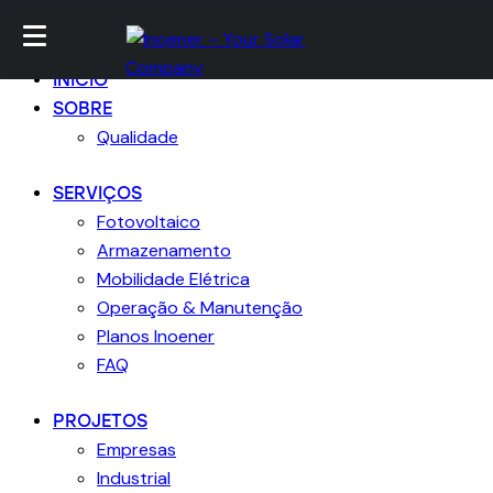
Ir para conteúdo
Skip to sidebar
Skip para footer
Fechar
INICIO
SOBRE
Qualidade
SERVIÇOS
Fotovoltaico
Armazenamento
Mobilidade Elétrica
Operação & Manutenção
Planos Inoener
FAQ
PROJETOS
Empresas
Industrial