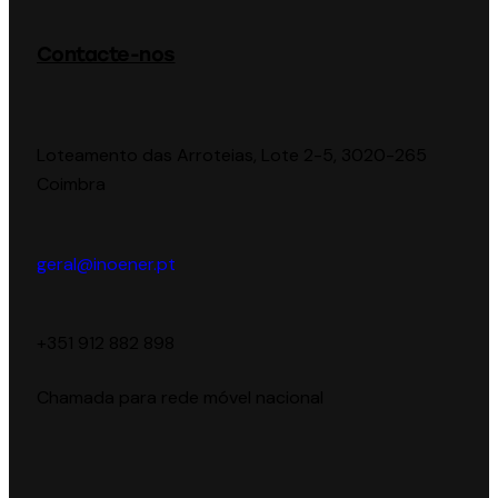
Contacte-nos
Loteamento das Arroteias, Lote 2-5, 3020-265
Coimbra
geral@inoener.pt
‪+351 912 882 898‬
Chamada para rede móvel nacional