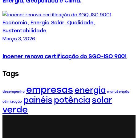
Energia, Geopolítica e Clima.
Economia,
Energia Solar,
Qualidade,
Sustentabilidade
Março 3, 2026
Inoener renova certificação do SGQ-ISO 9001
Tags
empresas
energia
desempenho
manutenção
painéis
potência
solar
otimização
verde