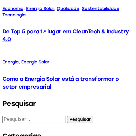
Economia
,
Energia Solar
,
Qualidade
,
Sustentabilidade
,
Tecnologia
De Top 5 para 1.º lugar em CleanTech & Industry
4.0
Energia
,
Energia Solar
Como a Energia Solar está a transformar o
setor empresarial
Pesquisar