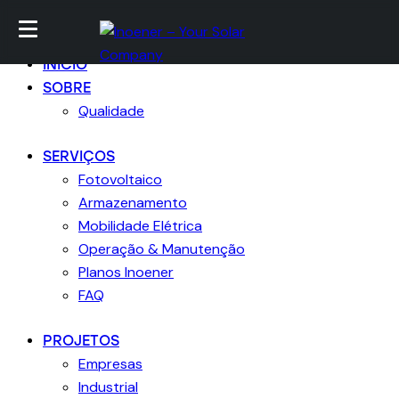
Ir para conteúdo
Skip to sidebar
Skip para footer
Fechar
INICIO
SOBRE
Qualidade
SERVIÇOS
Fotovoltaico
Armazenamento
Mobilidade Elétrica
Operação & Manutenção
Planos Inoener
FAQ
PROJETOS
Empresas
Industrial