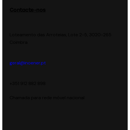
Contacte-nos
Loteamento das Arroteias, Lote 2-5, 3020-265
Coimbra
geral@inoener.pt
‪+351 912 882 898‬
Chamada para rede móvel nacional