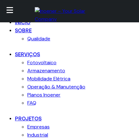
Ir para conteúdo
Skip to sidebar
Skip para footer
Fechar
INICIO
SOBRE
Qualidade
SERVIÇOS
Fotovoltaico
Armazenamento
Mobilidade Elétrica
Operação & Manutenção
Planos Inoener
FAQ
PROJETOS
Empresas
Industrial