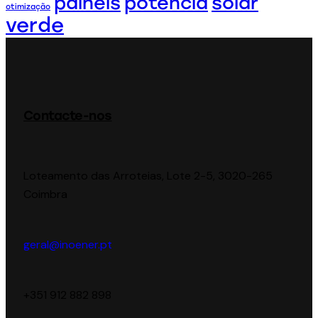
painéis
potência
solar
otimização
verde
Contacte-nos
Loteamento das Arroteias, Lote 2-5, 3020-265
Coimbra
geral@inoener.pt
‪+351 912 882 898‬