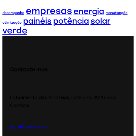
empresas
energia
desempenho
manutenção
painéis
potência
solar
otimização
verde
Contacte-nos
Loteamento das Arroteias, Lote 2-5, 3020-265
Coimbra
geral@inoener.pt