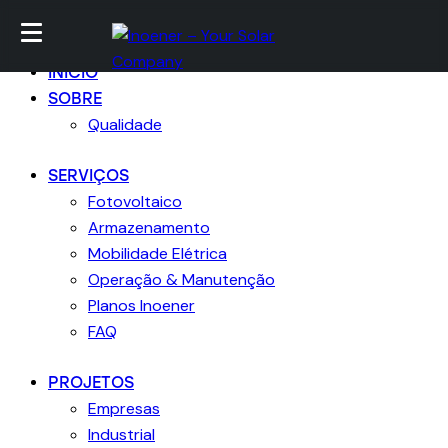
Ir para conteúdo
Skip to sidebar
Skip para footer
Fechar
INICIO
SOBRE
Qualidade
SERVIÇOS
Fotovoltaico
Armazenamento
Mobilidade Elétrica
Operação & Manutenção
Planos Inoener
FAQ
PROJETOS
Empresas
Industrial