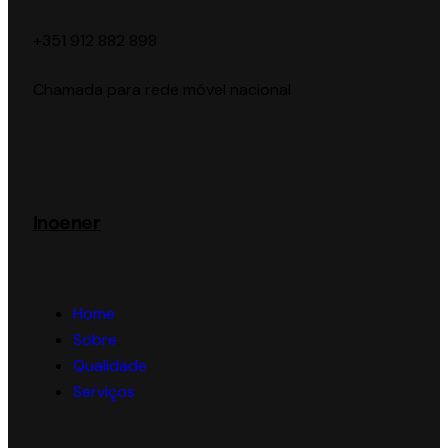
‪+351 912 882 898‬
Chamada para rede móvel nacional
Inoener
Home
Sobre
Qualidade
Serviços