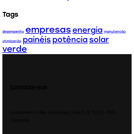
Tags
empresas
energia
desempenho
manutenção
painéis
potência
solar
otimização
verde
Contacte-nos
Loteamento das Arroteias, Lote 2-5, 3020-265
Coimbra