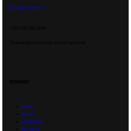
geral@inoener.pt
‪+351 912 882 898‬
Chamada para rede móvel nacional
Inoener
Home
Sobre
Qualidade
Serviços