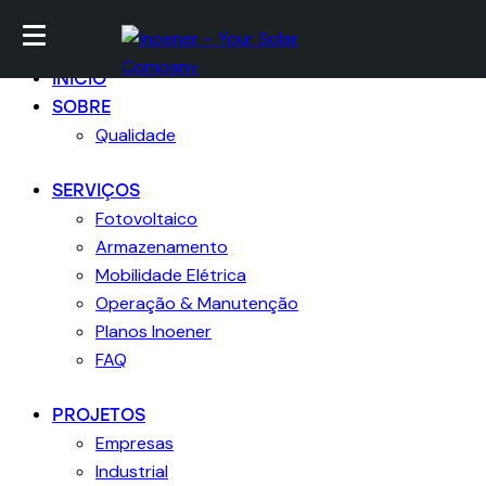
Ir para conteúdo
Skip to sidebar
Skip para footer
Fechar
INICIO
SOBRE
Qualidade
SERVIÇOS
Fotovoltaico
Armazenamento
Mobilidade Elétrica
Operação & Manutenção
Planos Inoener
FAQ
PROJETOS
Empresas
Industrial