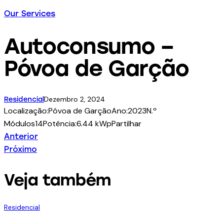
Our Services
Autoconsumo –
Póvoa de Garção
Dezembro 2, 2024
Residencial
Localização:
Póvoa de Garção
Ano:
2023
N.º
Módulos
14
Potência:
6.44 kWp
Partilhar
Anterior
Próximo
Veja também
Residencial