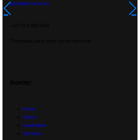
geral@inoener.pt
‪+351 912 882 898‬
Chamada para rede móvel nacional
Inoener
Home
Sobre
Qualidade
Serviços