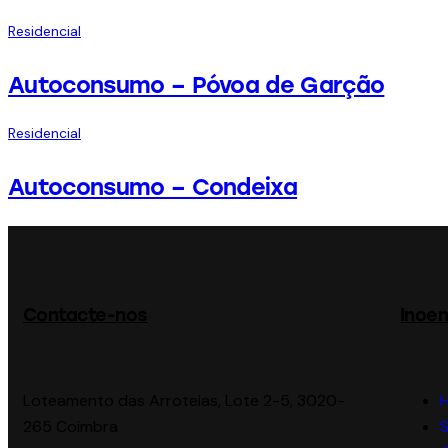
Residencial
Autoconsumo – Póvoa de Garção
Residencial
Autoconsumo – Condeixa
Contacte-nos
Inoen
Loteamento das Arroteias, Lote 2-5, 3020-
265 Coimbra