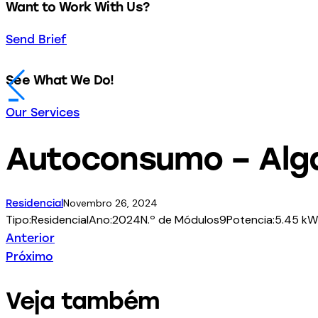
Want to Work With Us?
Send Brief
See What We Do!
Our Services
Autoconsumo – Alg
Novembro 26, 2024
Residencial
Tipo:
Residencial
Ano:
2024
N.º de Módulos
9
Potencia:
5.45 k
Anterior
Próximo
Veja também