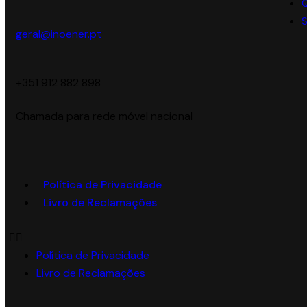
S
geral@inoener.pt
‪+351 912 882 898‬
Chamada para rede móvel nacional
Política de Privacidade
Livro de Reclamações
Política de Privacidade
Livro de Reclamações