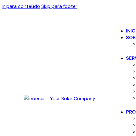
Ir para conteúdo
Skip para footer
INIC
SOB
SER
PRO