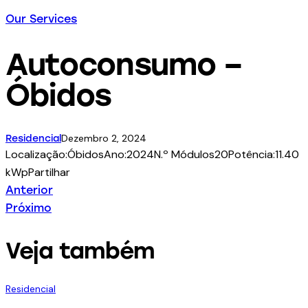
Our Services
Autoconsumo –
Óbidos
Dezembro 2, 2024
Residencial
Localização:
Óbidos
Ano:
2024
N.º Módulos
20
Potência:
11.40
kWp
Partilhar
Anterior
Próximo
Veja também
Residencial