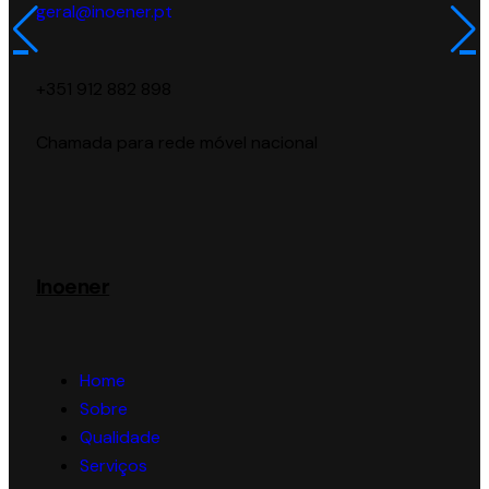
geral@inoener.pt
‪+351 912 882 898‬
Chamada para rede móvel nacional
Inoener
Home
Sobre
Qualidade
Serviços