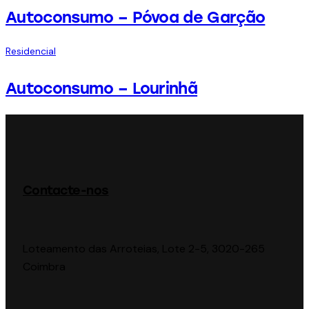
Autoconsumo – Póvoa de Garção
Residencial
Autoconsumo – Lourinhã
Contacte-nos
Loteamento das Arroteias, Lote 2-5, 3020-265
Coimbra