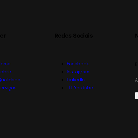
er
Redes Sociais
N
Home
Facebook
E
Sobre
Instagram
Qualidade
LinkedIn
A
erviços
Youtube