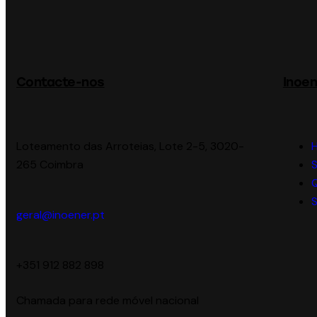
Contacte-nos
Inoen
Loteamento das Arroteias, Lote 2-5, 3020-
265 Coimbra
S
geral@inoener.pt
‪+351 912 882 898‬
Chamada para rede móvel nacional