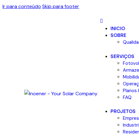
Ir para conteúdo
Skip para footer
INICIO
SOBRE
Qualid
SERVIÇOS
Fotovol
Armaz
Mobilid
Operaç
Planos 
FAQ
PROJETOS
Empres
Industri
Residen