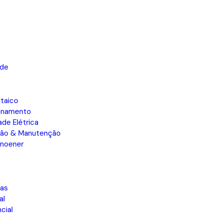
ade
taico
enamento
ade Elétrica
ão & Manutenção
Inoener
as
al
cial