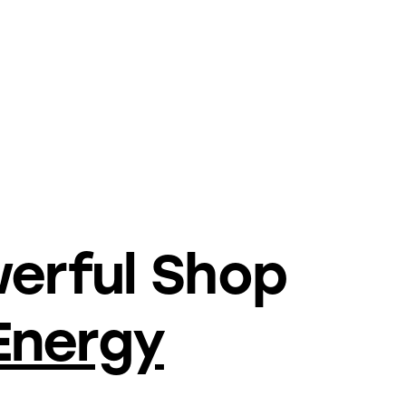
werful Shop
Energy