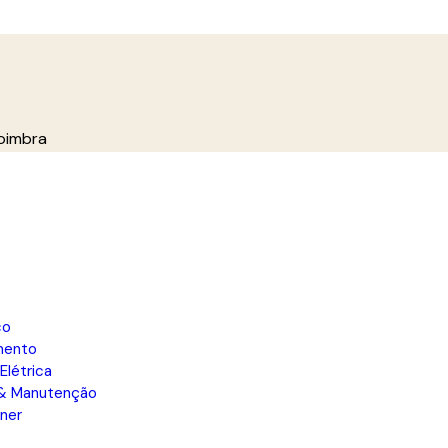
oimbra
co
mento
Elétrica
& Manutenção
ener