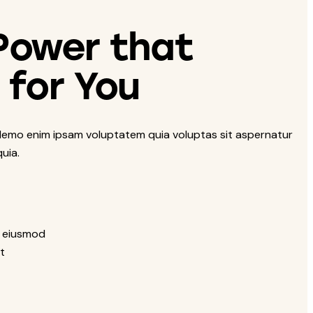
Power that
 for You
 Nemo enim ipsam voluptatem quia voluptas sit aspernatur
quia.
d eiusmod
t