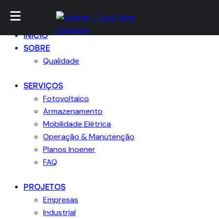
Skip to content
Skip to sidebar
Skip to footer
Close
INICIO
SOBRE
Qualidade
SERVIÇOS
Fotovoltaico
Armazenamento
Mobilidade Elétrica
Operação & Manutenção
Planos Inoener
FAQ
PROJETOS
Empresas
Industrial