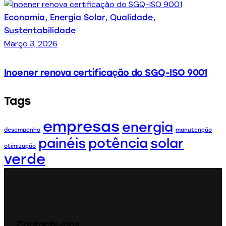
Economia,
Energia Solar,
Qualidade,
Sustentabilidade
Março 3, 2026
Inoener renova certificação do SGQ-ISO 9001
Tags
empresas
energia
desempenho
manutenção
painéis
potência
solar
otimização
verde
Contacte-nos