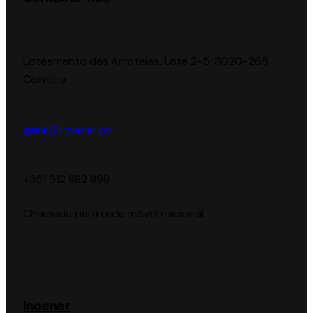
Loteamento das Arroteias, Lote 2-5, 3020-265
Coimbra
geral@inoener.pt
‪+351 912 882 898‬
Chamada para rede móvel nacional
Inoener