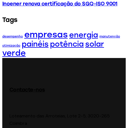
Inoener renova certificação do SGQ-ISO 9001
Tags
empresas
energia
desempenho
manutenção
painéis
potência
solar
otimização
verde
Contacte-nos
Loteamento das Arroteias, Lote 2-5, 3020-265
Coimbra