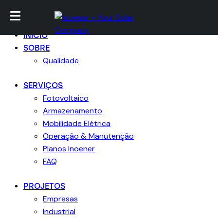
Skip to content
Skip to sidebar
Skip to footer
Close
INICIO
SOBRE
Qualidade
SERVIÇOS
Fotovoltaico
Armazenamento
Mobilidade Elétrica
Operação & Manutenção
Planos Inoener
FAQ
PROJETOS
Empresas
Industrial