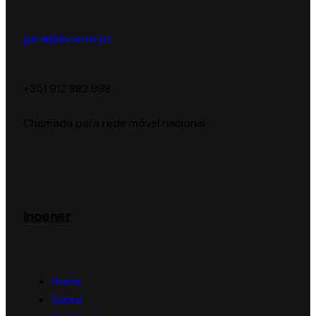
geral@inoener.pt
‪+351 912 882 898‬
Chamada para rede móvel nacional
Inoener
Home
Sobre